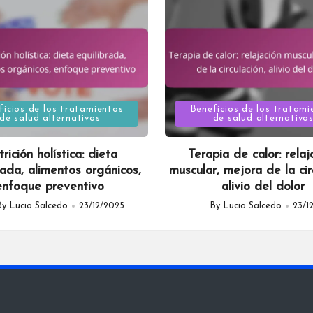
Posted
ficios de los tratamientos
Beneficios de los tratami
de salud alternativos
de salud alternativo
in
rición holística: dieta
Terapia de calor: relaj
rada, alimentos orgánicos,
muscular, mejora de la cir
enfoque preventivo
alivio del dolor
By
Lucio Salcedo
23/12/2025
By
Lucio Salcedo
23/1
d
Posted
by