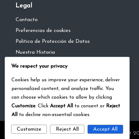
Legal
Contacto
Preferencias de cookies
Política de Protección de Datos
Nuestra Historia
Términos y Condiciones
We respect your privacy
Cookies help us improve your experience, deliver
personalized content, and analyze traffic. You
Language
can choose which cookies to allow by clicking
Customize
. Click
Accept All
to consent or
Reject
All
to decline non-essential cookies.
Customize
Reject All
Accept All
Copyright 20