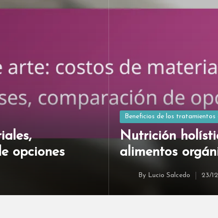
Posted
Beneficios de los tratamientos 
in
iales,
Nutrición holísti
de opciones
alimentos orgán
By
Lucio Salcedo
23/1
Posted
by