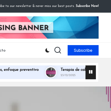
ibe to our newsletter & never miss our best posts.
Subscribe Now!
Subscribe
cto
 preventivo
Terapia de calor: relajación muscular, me
23/12/2025