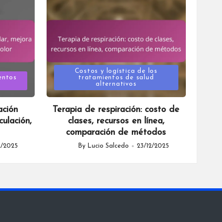
Posted
Costos y logística de los
entos
tratamientos de salud
s
alternativos
in
ación
Terapia de respiración: costo de
culación,
clases, recursos en línea,
comparación de métodos
2/2025
By
Lucio Salcedo
23/12/2025
Posted
by