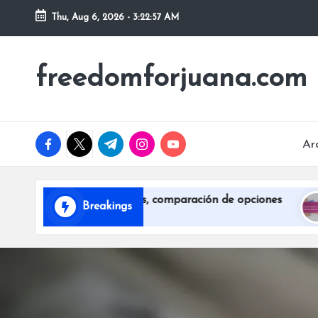
Thu, Aug 6, 2026
-
3:22:58 AM
Skip
to
freedomforjuana.com
content
facebook.com
twitter.com
t.me
instagram.com
youtube.com
Ar
s, tarifas de clases, comparación de opciones
Nutri
Breakings
23/12/