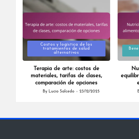
Posted
Costos y logística de los
Posted
tratamientos de salud
Bene
alternativos
in
in
Terapia de arte: costos de
Nut
materiales, tarifas de clases,
equilib
comparación de opciones
By
Lucio Salcedo
23/12/2025
Posted
Poste
by
by