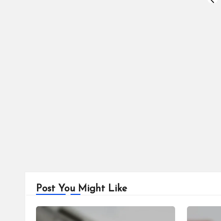
Posts
PRE
PA
pagination
Post You Might Like