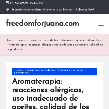
Fri, Aug 7, 2026
-
2:38:31 PM
Subscribe to our newsletter & never miss our best posts.
Subscribe Now!
Skip
to
freedomforjuana.com
content
Home
-
Riesgos y consideraciones de los tratamientos de salud alternativos
-
Aromaterapia: reacciones alérgicas, uso inadecuado de aceites, calidad de
los productos
Posted
Riesgos y consideraciones de los tratamientos de salud
alternativos
in
Aromaterapia:
reacciones alérgicas,
uso inadecuado de
aceites, calidad de los