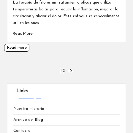
by
La terapia de frío es un tratamiento eficaz que utiliza
temperaturas bajas para reducir la inflamación, mejorar la
circulación y aliviar el dolor. Este enfoque es especialmente
útil en lesiones…
Read More
Read more
Posts
1
2
NEXT
PAGE
pagination
Links
Nuestra Historia
Archivo del Blog
Contacto