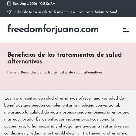
Sun, Aug 9, 2026
-
10:13:07 AM
Subscribe to our newsletter & never miss our best posts.
Subscribe Now!
Skip
to
freedomforjuana.com
content
Beneficios de los tratamientos de salud
alternativos
Home
-
Beneficios de los tratamientos de salud alternativos
Los tratamientos de salud alternativos ofrecen una variedad de
beneficios que pueden complementar la medicina convencional,
mejorando la calidad de vida y promoviendo un bienestar emocional
más equilibrado. Estos enfoques incluyen prácticas como la
acupuntura, la homeopatía y el yoga, que ayudan a tratar diversas
condiciones y reducir el estrés. Al elegir un tratamiento alternativo,