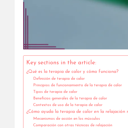
Key sections in the article:
¿Qué es la terapia de calor y cómo funciona?
Definición de terapia de calor
Principios de funcionamiento de la terapia de calor
Tipos de terapia de calor
Beneficios generales de la terapia de calor
Contextos de uso de la terapia de calor
¿Cómo ayuda la terapia de calor en la relajación 
Mecanismos de acción en los músculos
Comparación con otras técnicas de relajación