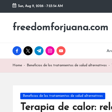
Sun, Aug 9, 2026
-
7:23:55 AM
Skip
to
freedomforjuana.com
content
facebook.com
twitter.com
t.me
instagram.com
youtube.com
Ar
Home
-
Beneficios de los tratamientos de salud alternativos
-
Posted
Beneficios de los tratamientos de salud alternativos
in
Terapia de calor: re