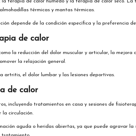
r: la terapia de calor húmedo y la terapia de calor seco. L
 almohadillas térmicas y mantas térmicas.
ión depende de la condición específica y la preferencia de
rapia de calor
omo la reducción del dolor muscular y articular, la mejora de
romover la relajación general.
artritis, el dolor lumbar y las lesiones deportivas.
a de calor
xtos, incluyendo tratamientos en casa y sesiones de fisioter
la circulación.
mación aguda o heridas abiertas, ya que puede agravar la s
r tratamiento.