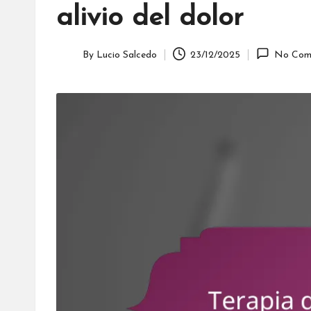
alivio del dolor
By
Lucio Salcedo
23/12/2025
No Com
Posted
by