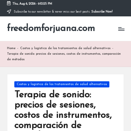
Thu, Aug 6, 2026
-
9:10:26 PM
Subscribe to our newsletter & never miss our best posts.
Subscribe Now!
Skip
to
freedomforjuana.com
content
Home
-
Costos y logística de los tratamientos de salud alternativos
-
Terapia de sonido: precios de sesiones, costos de instrumentos, comparación
de métodos
Posted
Costos y logística de los tratamientos de salud alternativos
in
Terapia de sonido:
precios de sesiones,
costos de instrumentos,
comparación de